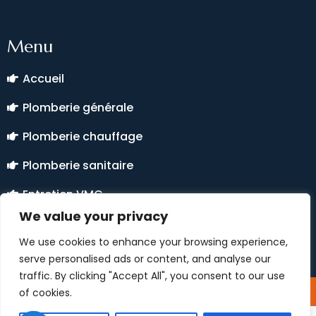
Menu
Accueil
Plomberie générale
Plomberie chauffage
Plomberie sanitaire
Entretien VMC
We value your privacy
Climatisation
We use cookies to enhance your browsing experience,
serve personalised ads or content, and analyse our
traffic. By clicking "Accept All", you consent to our use
of cookies.
Copyright © 2026 Dépannage plombier Lyon - All