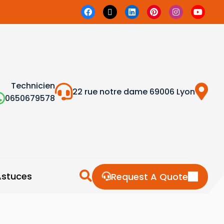
Technicien
22 rue notre dame 69006 Lyon
0650679578
Astuces
Request A Quote